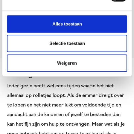
Humanitas, SWN en Het Venster. Het Financieel
Trefpunt vindt plaats in de bibliotheek in Veluvine,
Alles toestaan
adres: F.A. Molijnlaan 186 in Nunspeet. Je kunt ook
telefonisch contact opnemen via 088-784 6210.
Selectie toestaan
Weigeren
Steungezinnen
Ieder gezin heeft wel eens tijden waarin het niet
allemaal op rolletjes loopt. Als de emmer dreigt over
te lopen en het niet meer lukt om voldoende tijd en
aandacht aan de kinderen of jezelf te besteden dan
kan het fijn zijn om hulp te ontvangen. Maar wat als je
geen netwerk hebt om op terug te vallen of als je