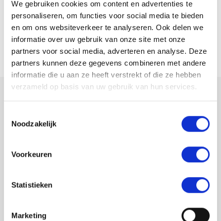
We gebruiken cookies om content en advertenties te
telefonisch contact met ons op. Dit kan op dinsdag,
personaliseren, om functies voor social media te bieden
woensdag en donderdag tussen 9:00 en 12:00 uur via
en om ons websiteverkeer te analyseren. Ook delen we
informatie over uw gebruik van onze site met onze
088 784 6210.
partners voor social media, adverteren en analyse. Deze
partners kunnen deze gegevens combineren met andere
informatie die u aan ze heeft verstrekt of die ze hebben
verzameld op basis van uw gebruik van hun services.
Financieel Trefpunt
Toestemmingsselectie
Noodzakelijk
Bij het Financieel Trefpunt kun je iedere donderdag
tussen 10.00 en 12.00 uur zonder afspraak terecht
Voorkeuren
voor bijvoorbeeld het aanvragen van toeslagen, een
uitkering, het invullen van een formulier of hulp bij het
Statistieken
oplossen van schulden. Het Financieel Trefpunt is een
samenwerking van Stimenz met de juridisch
Marketing
dienstverlener van MEE Veluwe en de vrijwilligers van