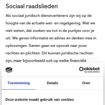
Sociaal raadslieden
Als sociaal juridisch dienstverleners zijn wij op de
hoogte van de actuele wet- en regelgeving. Wat we
niet weten, dat zoeken we tot in de puntjes voor je
uit. We geven informatie en advies en denken mee in
oplossingen. Samen gaan we opzoek naar jouw
rechten en plichten. Dit kunnen juridische rechten
zijn, maar bijvoorbeeld ook op welke financiële
voorzieningen je recht hebt. Naast het meedenken
kunnen wij ook helpen door samen met jou een
Toestemming
Details
Over
organisatie te bellen of we schrijven een brief of
bezwaarschrift.
Deze website maakt gebruik van cookies
Neem voor informatie of het maken van een afspraak