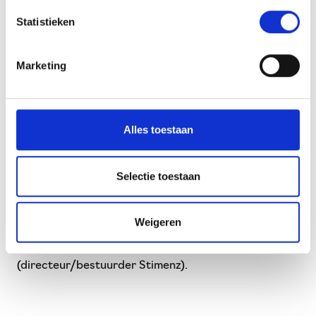
Op
www.puttenvoorelkaar.nl
staat meer informatie
Statistieken
over de organisatie en alle activiteiten en diensten
van Putten voor Elkaar.
Marketing
Onderschrift bij de foto:
Alles toestaan
Van links naar rechts: Elisabeth Eskes (teamleider
Stichting Welzijn Putten), Bianca Lubbers
Selectie toestaan
(regiomanager Stimenz), Egbert Ribberink
(directeur/bestuurder Stichting Welzijn Putten),
Daniël Kolenberg (teamleider Jeugd-Punt), Rob
Weigeren
Meijer (bestuurder Jeugd-Punt) en Marian Kemper
(directeur/bestuurder Stimenz).