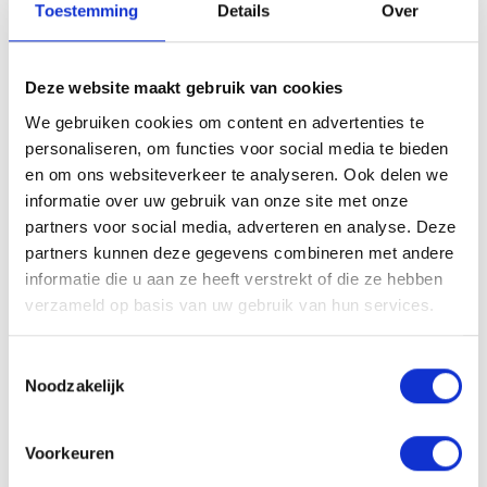
Toestemming
Details
Over
De drie samenwerkende organisaties inclusief Actief
Putten hebben alle vertrouwen in de samenwerking.
Deze website maakt gebruik van cookies
De drie bestuurders zijn het er over eens: “Het is een
We gebruiken cookies om content en advertenties te
mooie voortzetting van wat we in 2022 zijn
personaliseren, om functies voor social media te bieden
begonnen. Na het aflopen van het convenant willen
en om ons websiteverkeer te analyseren. Ook delen we
we onze samenwerking voortzetten en bestendigen,
informatie over uw gebruik van onze site met onze
partners voor social media, adverteren en analyse. Deze
omdat we alle drie geloven in de kracht ervan. We
partners kunnen deze gegevens combineren met andere
werken aan hetzelfde doel: doen wat nodig is voor
informatie die u aan ze heeft verstrekt of die ze hebben
het welzijn van de inwoners van de gemeente Putten.
verzameld op basis van uw gebruik van hun services.
We sluiten aan bij de vragen en behoeften van
Toestemmingsselectie
inwoners én handelen in lijn met de geformuleerde
Noodzakelijk
uitgangspunten. We doen dat ieder vanuit onze eigen
expertise”.
Voorkeuren