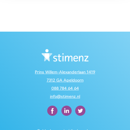
Prins Willem-Alexanderlaan 1419
7312 GA Apeldoorn
088 784 64 64
info@stimenz.nl