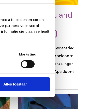
Flyer Meet and
 media te bieden en om ons
Greet
ze partners voor social
nformatie die u aan ze heeft
(meertalig)
 -
zicht
Meet and Greet elke woensdag
Marketing
13.00–15.00 in Orca Apeldoorn.
Voor Oekraïense vluchtelingen
en andere inwoners Apeldoorn....
Lees meer
Alles toestaan