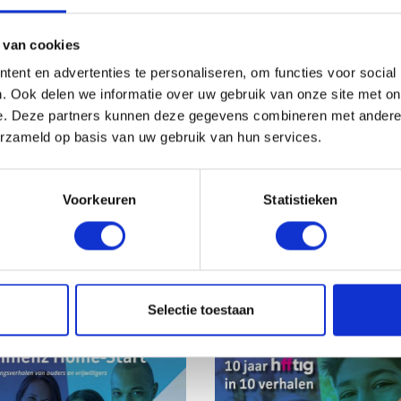
 van cookies
imenz &
Jaaroverzicht
ent en advertenties te personaliseren, om functies voor social
deren plaat
2022
. Ook delen we informatie over uw gebruik van onze site met on
e. Deze partners kunnen deze gegevens combineren met andere i
erzameld op basis van uw gebruik van hun services.
nz is er voor alle inwoners,
Een verbonden samenleving
oor ouderen. De diverse
meer erover in ons jaarover
Voorkeuren
Statistieken
ten die wij voor ouderen
2022...
Lees meer
eden, zijn samengevat in
plaat....
Lees meer
Selectie toestaan