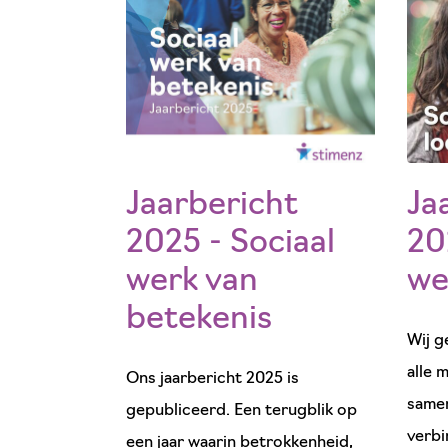
Jaarbericht
Ja
2025 - Sociaal
20
werk van
we
betekenis
Wij g
alle 
Ons jaarbericht 2025 is
samen
gepubliceerd. Een terugblik op
verbi
een jaar waarin betrokkenheid,