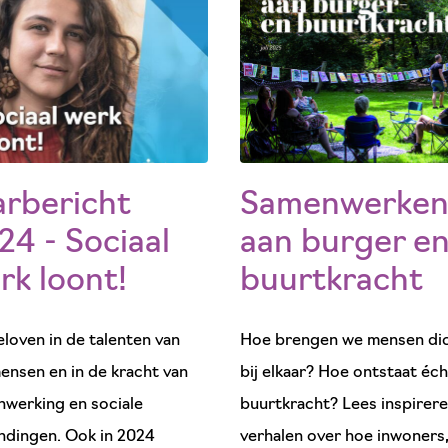
arbericht
Samenwerke
24 - Sociaal
aan burger e
rk loont!
buurtkracht
eloven in de talenten van
Hoe brengen we mensen di
mensen en in de kracht van
bij elkaar? Hoe ontstaat éc
werking en sociale
buurtkracht? Lees inspirer
ndingen. Ook in 2024
verhalen over hoe inwoners