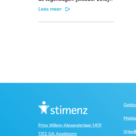
Lees meer
Geldza
Meldp
Prins Willem-Alexanderlaan 1419
Vrijwil
7312 GA Apeldoorn