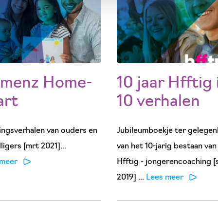
imenz Home-
10 jaar Hfftig 
art
10 verhalen
ingsverhalen van ouders en
Jubileumboekje ter gelegen
lligers [mrt 2021]...
van het 10-jarig bestaan van
 meer
Hfftig - jongerencoaching [
2019] ...
Lees meer