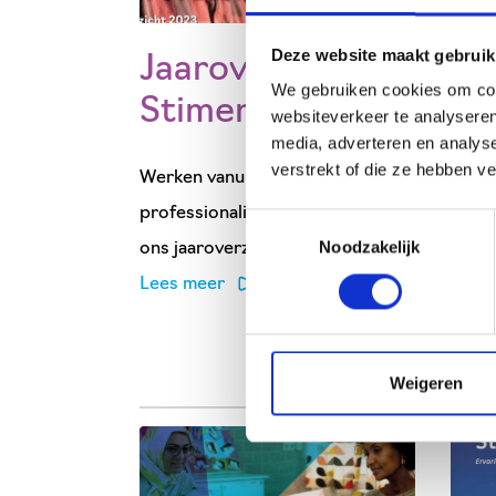
Deze website maakt gebruik
Jaaroverzicht
St
We gebruiken cookies om cont
Stimenz 2023
Ou
websiteverkeer te analyseren
media, adverteren en analys
verstrekt of die ze hebben v
Werken vanuit passie en
Stime
professionaliteit - meer erover in
ook v
Toestemmingsselectie
Noodzakelijk
ons jaaroverzicht 2023...
diens
Lees meer
aanbi
deze 
Weigeren