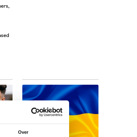
ers,
ased
Over