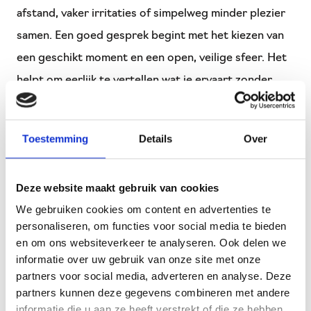
afstand, vaker irritaties of simpelweg minder plezier
samen. Een goed gesprek begint met het kiezen van
een geschikt moment en een open, veilige sfeer. Het
helpt om eerlijk te vertellen wat je ervaart zonder
verwijten te maken, en net zo belangrijk: om oprecht
te luisteren naar de ander. Door elkaar vragen te
Toestemming
Details
Over
stellen en de tijd te nemen voor elkaars perspectief,
ontstaat ruimte voor begrip.
Deze website maakt gebruik van cookies
Belangrijk is om rustig te blijven, ook wanneer
We gebruiken cookies om content en advertenties te
emoties oplopen. Soms helpt een korte pauze om
personaliseren, om functies voor social media te bieden
en om ons websiteverkeer te analyseren. Ook delen we
weer met helder hoofd verder te praten. Van daaruit
informatie over uw gebruik van onze site met onze
kun je samen zoeken naar oplossingen: afspraken
partners voor social media, adverteren en analyse. Deze
maken, verwachtingen afstemmen of nieuwe manieren
partners kunnen deze gegevens combineren met andere
informatie die u aan ze heeft verstrekt of die ze hebben