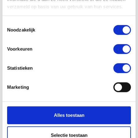
van communiceren proberen. Verandering kost tijd,
verzameld op basis van uw gebruik van hun services.
dus geduld en wederzijdse ruimte zijn essentieel.
Toestemmingsselectie
Relatiedesk geeft richting
Noodzakelijk
Wanneer jullie merken dat jullie er samen niet
uitkomen, dan is er de
Relatiedesk in Apeldoorn
en
in
Voorkeuren
Voorst
. Wij zijn er om te luisteren, het gesprek aan te
gaan en jullie verder te brengen. Zonder oordeel.
Statistieken
Samen werken we naar een toekomstperspectief.
Ook bij een relatiebreuk. Wil je meer informatie: kijk
Marketing
dan op
www.relatiedesk.nl
Alles toestaan
Selectie toestaan