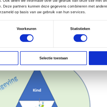
. Ook delen we informatie over uw gebruik van onze site met on
men een aanbod in de groep organiseren.
e. Deze partners kunnen deze gegevens combineren met andere i
indbegeleiding (voor kinderen die het nodig hebben).
erzameld op basis van uw gebruik van hun services.
 ouders en/of begeleiding van ouders.
gfunctionaris.
Voorkeuren
Statistieken
Selectie toestaan