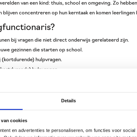
fwerelden van een kind: thuis, school en omgeving. Zo hebbe
h blijven concentreren op hun kerntaak en komen leerlingen 
functionaris?
n bij vragen die niet direct onderwijs gerelateerd zijn.
euwe gezinnen die starten op school.
 (kortdurende) hulpvragen.
(kortdurende) hulpvragen.
, een vertrouwd gezicht in de school.
ders.
 juiste organisatie of de juiste vervolgstap toe leiden.
Details
iseren op thema’s, voorlichting geven.
 organisaties in de wijk en samen dingen organiseren.
 van cookies
agogische driehoek: (bv. impulsregulatie, weerbaarheid, faal
ent en advertenties te personaliseren, om functies voor social