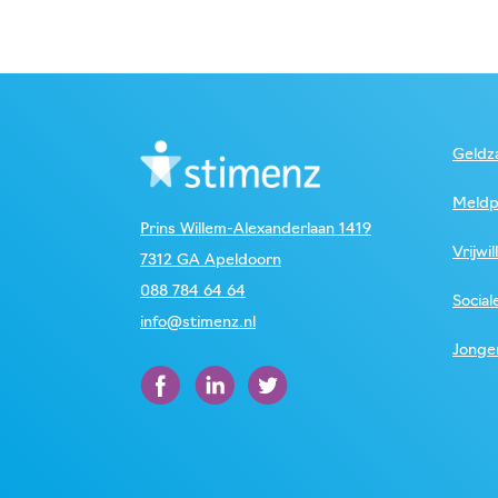
Geldza
Meldp
Prins Willem-Alexanderlaan 1419
Vrijwil
7312 GA Apeldoorn
088 784 64 64
Social
info@stimenz.nl
Jonge