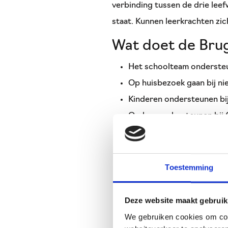
verbinding tussen de drie lee
staat. Kunnen leerkrachten zic
Wat doet de Brug
Het schoolteam ondersteune
Op huisbezoek gaan bij ni
Kinderen ondersteunen bij
Ouders ondersteunen bij 
Een luisterend oor bieden
Inloopspreekuren voor ou
Kinderen en ouders naar de
Toestemming
Ouderbijeenkomsten organ
Contacten onderhouden met
Deze website maakt gebruik
Inzet op thema’s in de ped
We gebruiken cookies om cont