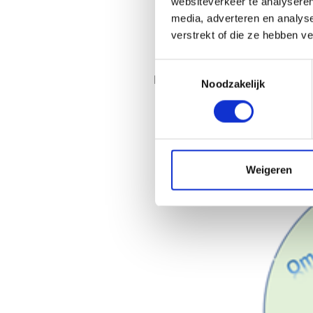
websiteverkeer te analyseren
Met de leerkracht sa
media, adverteren en analys
Het geven van extra k
verstrekt of die ze hebben v
Een voorlichting voor
Toestemmingsselectie
Bekijk
hier
de flyer over de bru
Noodzakelijk
Weigeren