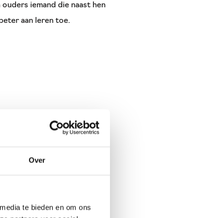
n ouders iemand die naast hen
beter aan leren toe.
Over
angst etc.)
 media te bieden en om ons