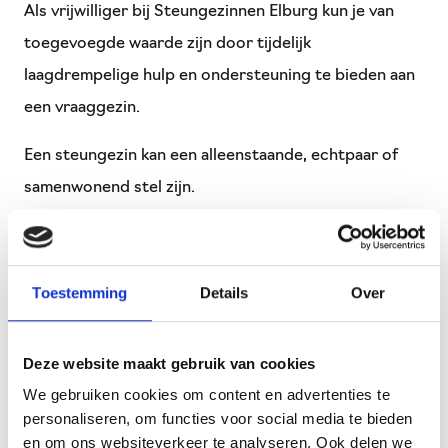
Als vrijwilliger bij Steungezinnen Elburg kun je van
toegevoegde waarde zijn door tijdelijk
laagdrempelige hulp en ondersteuning te bieden aan
een vraaggezin.
Een steungezin kan een alleenstaande, echtpaar of
samenwonend stel zijn.
Het maakt niet uit of jij als steungezin zelf kinderen
hebt. Belangrijk is dat jij in de gemeente Elburg
Toestemming
Details
Over
woont en iets voor een vraaggezin wil betekenen. Op
basis van vrijwilligheid bied jij maatwerk en heb jij tijd
Deze website maakt gebruik van cookies
en ruimte om kinderen uit een vraaggezin op te
We gebruiken cookies om content en advertenties te
vangen. In overleg met het vraaggezin wordt bepaald
personaliseren, om functies voor social media te bieden
hoeveel tijd jij besteedt als steungezin.
en om ons websiteverkeer te analyseren. Ook delen we