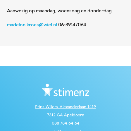
Aanwezig op maandag, woensdag en donderdag
madelon.kroes@wiel.nl
06-39147064
Prins Willem-Alexanderlaan 1419
7312 GA Apeldoorn
088 784 64 64