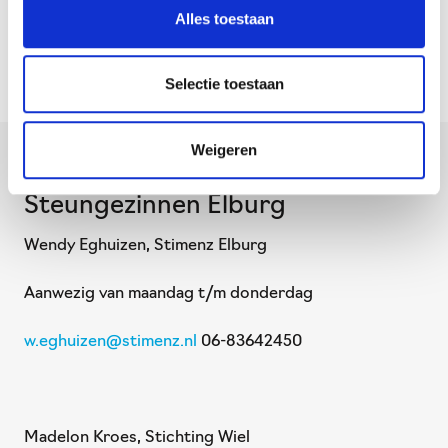
Alles toestaan
via mail te bereiken. Bij geen gehoor, zal één van de
coördinatoren je terugbellen.
Selectie toestaan
Weigeren
Coördinatoren van
Steungezinnen Elburg
Wendy Eghuizen, Stimenz Elburg
Aanwezig van maandag t/m donderdag
w.eghuizen@stimenz.nl
06-83642450
Madelon Kroes, Stichting Wiel