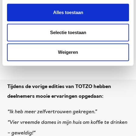
contact met ons op. Je kunt hiervoor ook de
Alles toestaan
Stadspas gebruiken.
Aanmelden: totzo@stimenz.nl
Selectie toestaan
TOTZO is een initiatief van Stimenz, in samenwerking
met ontmoetingsplek Ontmoet & Co. Wilt u meer
Weigeren
informatie bel Stimenz: 088-7846464
Tijdens de vorige edities van TOTZO hebben
deelnemers mooie ervaringen opgedaan:
“Ik heb meer zelfvertrouwen gekregen.”
“Vier vreemde dames in mijn huis om koffie te drinken
– geweldig!”