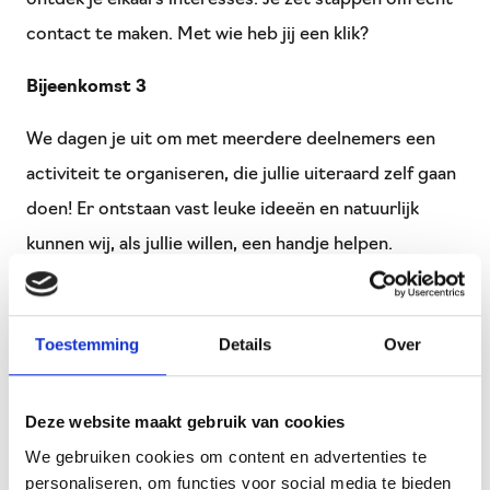
contact te maken. Met wie heb jij een klik?
Bijeenkomst 3
We dagen je uit om met meerdere deelnemers een
activiteit te organiseren, die jullie uiteraard zelf gaan
doen! Er ontstaan vast leuke ideeën en natuurlijk
kunnen wij, als jullie willen, een handje helpen.
Bijeenkomst 4
Toestemming
Details
Over
In de laatste bijeenkomst blikken we terug op de
afgelopen activiteiten. Wat gaan jullie nog meer
organiseren?
Deze website maakt gebruik van cookies
We gebruiken cookies om content en advertenties te
Doe je mee?
personaliseren, om functies voor social media te bieden