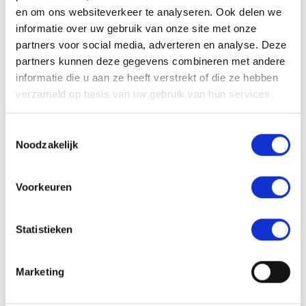
en om ons websiteverkeer te analyseren. Ook delen we
TOTZO start twee keer per jaar. Je kunt je nu
informatie over uw gebruik van onze site met onze
aanmelden via totzo@stimenz.nl voor de groep die in
partners voor social media, adverteren en analyse. Deze
partners kunnen deze gegevens combineren met andere
maart van start gaat.
informatie die u aan ze heeft verstrekt of die ze hebben
verzameld op basis van uw gebruik van hun services.
Data groep 1: zaterdag 14 & 28 maart, 11 april en 9
mei
Toestemmingsselectie
Data groep 2: zaterdag 3, 17, & 31 oktober, 28
Noodzakelijk
november
Tijd: 14.00 tot 16.30 uur, inloop vanaf 13.30 uur
Voorkeuren
Locatie: Ontmoet & Co, Roggestraat 35
Apeldoorn
Statistieken
Kosten: €10,- in totaal. Tijdens de bijeenkomsten
Marketing
zorgen wij voor koffie en thee. Zijn de kosten een
financiële drempel voor je? Neem dan gerust