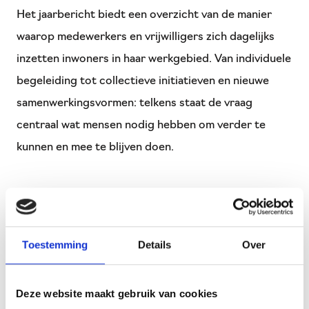
Het jaarbericht biedt een overzicht van de manier
waarop medewerkers en vrijwilligers zich dagelijks
inzetten inwoners in haar werkgebied. Van individuele
begeleiding tot collectieve initiatieven en nieuwe
samenwerkingsvormen: telkens staat de vraag
centraal wat mensen nodig hebben om verder te
kunnen en mee te blijven doen.
Volgens Stimenz is die aanpak juist nu van grote
waarde. De druk op welzijn, zorg en preventie neemt
Toestemming
Details
Over
toe, terwijl oplossingen steeds vaker liggen in
samenwerking en het versterken van de sociale basis.
Afgelopen jaar zette Stimenz dan ook belangrijke
Deze website maakt gebruik van cookies