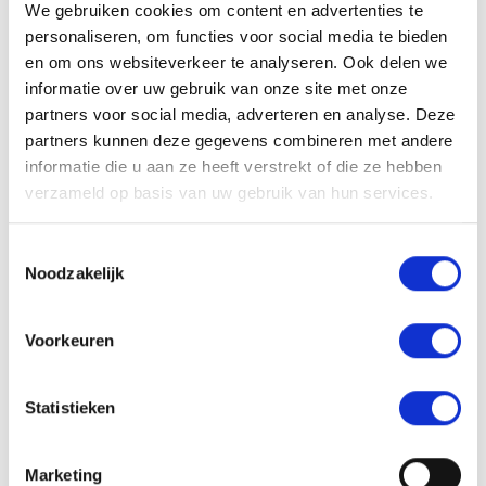
stappen in regionale samenwerking, innovatie en de
We gebruiken cookies om content en advertenties te
personaliseren, om functies voor social media te bieden
positionering van welzijn en preventie.
en om ons websiteverkeer te analyseren. Ook delen we
informatie over uw gebruik van onze site met onze
partners voor social media, adverteren en analyse. Deze
“Ik ben trots op de manier waarop onze medewerkers
partners kunnen deze gegevens combineren met andere
en vrijwilligers zich iedere dag inzetten,” aldus
informatie die u aan ze heeft verstrekt of die ze hebben
verzameld op basis van uw gebruik van hun services.
directeur bestuurder Marian Kemper. “Met
vakmanschap, lef en hart voor de ander vertalen zij
Toestemmingsselectie
Noodzakelijk
beleid en maatschappelijke opgaven naar concrete
ondersteuning die echt het verschil maakt. Die inzet
Voorkeuren
en betrokkenheid zijn van onschatbare waarde.”
Statistieken
De ontwikkelingen van het afgelopen jaar vroegen om
Marketing
flexibiliteit en doorzettingsvermogen – kwaliteiten